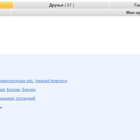
Друзья
( 67 )
Га
Мне н
ижегородская обл.
,
Нижний Новгород
ния
,
Берлин
,
Берлин
нщиков, последний
ны