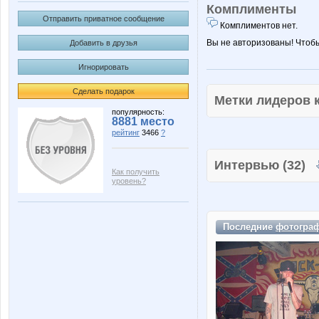
Комплименты
Отправить приватное сообщение
Комплиментов нет.
Вы не авторизованы! Чтоб
Добавить в друзья
Игнорировать
Сделать подарок
Метки лидеров
популярность:
8881 место
рейтинг
3466
?
Интервью (32)
Как получить
уровень?
Последние
фотогра