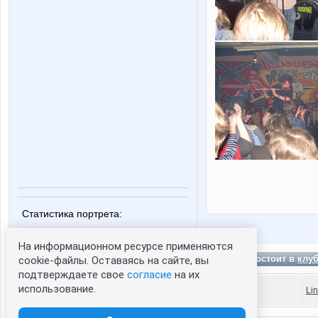
Статистика портрета:
сейчас просматривают портрет - 0
На информационном ресурсе применяются
зарегистрированные пользователи
Lex38 состоит в
клу
посетившие портрет за 7 дней - 0
cookie-файлы. Оставаясь на сайте, вы
подтверждаете свое
согласие
на их
использование.
Li