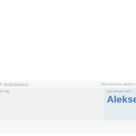
38
:
lex38.www.nn.ru
пользователь имеет 
5 году
настоящее имя:
Aleks