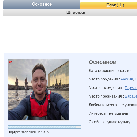
Основное
Блог
( 1 )
Шпионаж
Основное
Дата рождения : скрыто
Место рождения :
Россия
,
Н
Место нахождения :
Герма
Место проживания :
Бараба
Любимые места : не указа
Интересы : не указаны
О себе : слушаю музыку
Портрет заполнен на 93 %