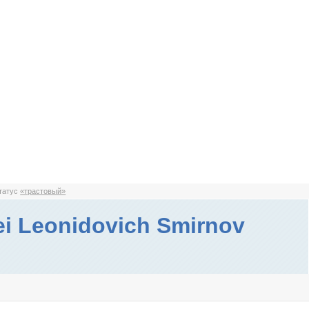
статус
«трастовый»
ei Leonidovich Smirnov